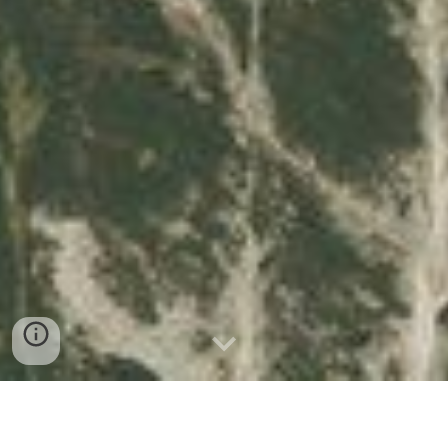
G
o
etheweg Nordkette: naar 